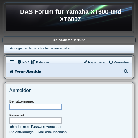
DAS Forum für Yamaha XT600 und
XT600Z
Die nächsten Termine
Anzeige der Termine für heute ausschalten
FAQ
Kalender
Registrieren
Anmelden
S
Foren-Übersicht
u
c
Anmelden
h
e
Benutzername:
Passwort:
Ich habe mein Passwort vergessen
Die Aktivierungs-E-Mail erneut senden