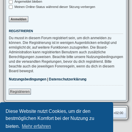
Angemeldet bleiben
Meinen Online-Status während dieser Sitzung verbergen
REGISTRIEREN
Du musst in diesem Forum registriert sein, um dich anmelden zu
können. Die Registrierung ist in wenigen Augenblicken erledigt und
ermöglicht dir, auf weitere Funktionen zuzugreifen. Die Board-
Administration kann registrierten Benutzern auch zusätzliche
Berechtigungen zuweisen. Beachte bitte unsere Nutzungsbedingungen
und die verwandten Regelungen, bevor du dich registrierst. Bitte
beachte auch die jeweiligen Forenregeln, wenn du dich in diesem
Board bewegst.
Nutzungsbedingungen
|
Datenschutzerklärung
Registrieren
Diese Website nutzt Cookies, um dir den
Foren-Übersicht
Alle Zeiten sind
UTC+02:00
bestmöglichen Komfort bei der Nutzung zu
bieten.
Mehr erfahren
Privates Forum ©
motorang
E-Mail