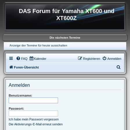
DAS Forum für Yamaha XT600 und
XT600Z
Die nächsten Termine
Anzeige der Termine für heute ausschalten
FAQ
Kalender
Registrieren
Anmelden
S
Foren-Übersicht
u
c
Anmelden
h
e
Benutzername:
Passwort:
Ich habe mein Passwort vergessen
Die Aktivierungs-E-Mail erneut senden