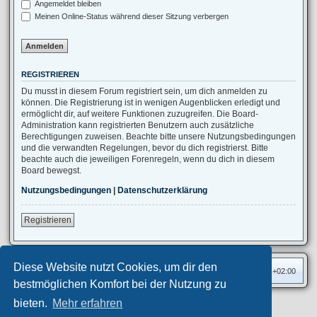
Angemeldet bleiben
Meinen Online-Status während dieser Sitzung verbergen
REGISTRIEREN
Du musst in diesem Forum registriert sein, um dich anmelden zu
können. Die Registrierung ist in wenigen Augenblicken erledigt und
ermöglicht dir, auf weitere Funktionen zuzugreifen. Die Board-
Administration kann registrierten Benutzern auch zusätzliche
Berechtigungen zuweisen. Beachte bitte unsere Nutzungsbedingungen
und die verwandten Regelungen, bevor du dich registrierst. Bitte
beachte auch die jeweiligen Forenregeln, wenn du dich in diesem
Board bewegst.
Nutzungsbedingungen
|
Datenschutzerklärung
Registrieren
Diese Website nutzt Cookies, um dir den
Foren-Übersicht
Alle Zeiten sind
UTC+02:00
bestmöglichen Komfort bei der Nutzung zu
bieten.
Mehr erfahren
Privates Forum ©
motorang
E-Mail