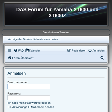
DAS Forum für Yamaha XT600 und
XT600Z
Die nächsten Termine
Anzeige der Termine für heute ausschalten
FAQ
Kalender
Registrieren
Anmelden
S
Foren-Übersicht
u
c
Anmelden
h
e
Benutzername:
Passwort:
Ich habe mein Passwort vergessen
Die Aktivierungs-E-Mail erneut senden