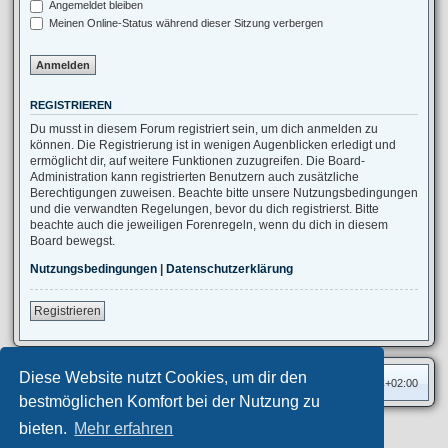
Angemeldet bleiben
Meinen Online-Status während dieser Sitzung verbergen
REGISTRIEREN
Du musst in diesem Forum registriert sein, um dich anmelden zu
können. Die Registrierung ist in wenigen Augenblicken erledigt und
ermöglicht dir, auf weitere Funktionen zuzugreifen. Die Board-
Administration kann registrierten Benutzern auch zusätzliche
Berechtigungen zuweisen. Beachte bitte unsere Nutzungsbedingungen
und die verwandten Regelungen, bevor du dich registrierst. Bitte
beachte auch die jeweiligen Forenregeln, wenn du dich in diesem
Board bewegst.
Nutzungsbedingungen
|
Datenschutzerklärung
Registrieren
Diese Website nutzt Cookies, um dir den
Foren-Übersicht
Alle Zeiten sind
UTC+02:00
bestmöglichen Komfort bei der Nutzung zu
bieten.
Mehr erfahren
Privates Forum ©
motorang
E-Mail