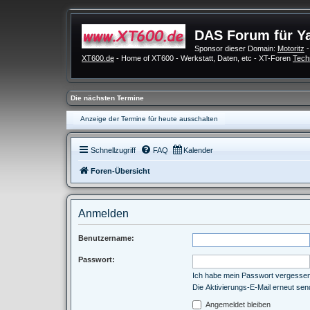
DAS Forum für Y
Sponsor dieser Domain:
Motoritz
-
XT600.de
- Home of XT600 - Werkstatt, Daten, etc - XT-Foren
Tech
Die nächsten Termine
Anzeige der Termine für heute ausschalten
Schnellzugriff
FAQ
Kalender
Foren-Übersicht
Anmelden
Benutzername:
Passwort:
Ich habe mein Passwort vergesse
Die Aktivierungs-E-Mail erneut se
Angemeldet bleiben