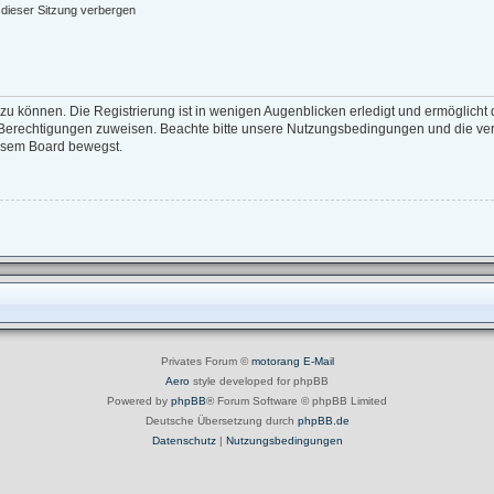
dieser Sitzung verbergen
zu können. Die Registrierung ist in wenigen Augenblicken erledigt und ermöglicht d
e Berechtigungen zuweisen. Beachte bitte unsere Nutzungsbedingungen und die verw
iesem Board bewegst.
Privates Forum ©
motorang
E-Mail
Aero
style developed for phpBB
Powered by
phpBB
® Forum Software © phpBB Limited
Deutsche Übersetzung durch
phpBB.de
Datenschutz
|
Nutzungsbedingungen