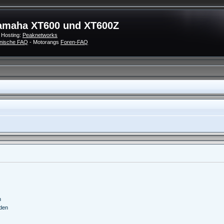
amaha XT600 und XT600Z
 Hosting:
Peaknetworks
nische FAQ
- Motorangs
Foren-FAQ
n
nden