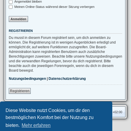
Angemeldet bleiben
Meinen Online-Status während dieser Sitzung verbergen
REGISTRIEREN
Du musst in diesem Forum registriert sein, um dich anmelden zu
können. Die Registrierung ist in wenigen Augenblicken erledigt und
ermöglicht dir, auf weitere Funktionen zuzugreifen. Die Board-
Administration kann registrierten Benutzern auch zusätzliche
Berechtigungen zuweisen. Beachte bitte unsere Nutzungsbedingungen
und die verwandten Regelungen, bevor du dich registrierst. Bitte
beachte auch die jeweiligen Forenregeln, wenn du dich in diesem
Board bewegst.
Nutzungsbedingungen
|
Datenschutzerklärung
Registrieren
Diese Website nutzt Cookies, um dir den
Foren-Übersicht
Alle Zeiten sind
UTC+02:00
bestmöglichen Komfort bei der Nutzung zu
bieten.
Mehr erfahren
Privates Forum ©
motorang
E-Mail