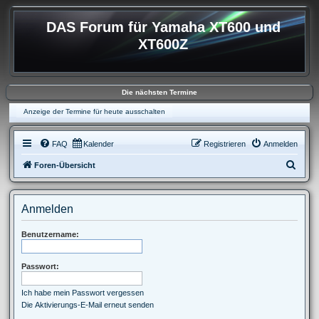
DAS Forum für Yamaha XT600 und
XT600Z
Die nächsten Termine
Anzeige der Termine für heute ausschalten
FAQ
Kalender
Registrieren
Anmelden
S
Foren-Übersicht
u
c
Anmelden
h
e
Benutzername:
Passwort:
Ich habe mein Passwort vergessen
Die Aktivierungs-E-Mail erneut senden