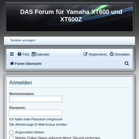
DAS Forum für Yamaha XT600 und
XT600Z
Termine anzeigen
FAQ
Kalender
Registrieren
Anmelden
S
Foren-Übersicht
u
c
Anmelden
h
e
Benutzername:
Passwort:
Ich habe mein Passwort vergessen
Die Aktivierungs-E-Mail erneut senden
Angemeldet bleiben
Meinen Online-Status während dieser Sitzung verbergen