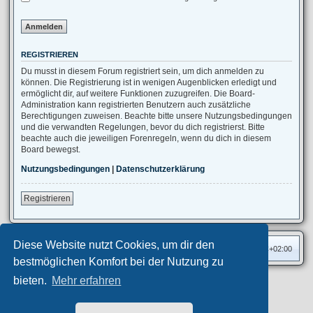
REGISTRIEREN
Du musst in diesem Forum registriert sein, um dich anmelden zu
können. Die Registrierung ist in wenigen Augenblicken erledigt und
ermöglicht dir, auf weitere Funktionen zuzugreifen. Die Board-
Administration kann registrierten Benutzern auch zusätzliche
Berechtigungen zuweisen. Beachte bitte unsere Nutzungsbedingungen
und die verwandten Regelungen, bevor du dich registrierst. Bitte
beachte auch die jeweiligen Forenregeln, wenn du dich in diesem
Board bewegst.
Nutzungsbedingungen
|
Datenschutzerklärung
Registrieren
Diese Website nutzt Cookies, um dir den
Foren-Übersicht
Alle Zeiten sind
UTC+02:00
bestmöglichen Komfort bei der Nutzung zu
bieten.
Mehr erfahren
Privates Forum ©
motorang
E-Mail
Aero
style developed for phpBB
Powered by
phpBB
® Forum Software © phpBB Limited