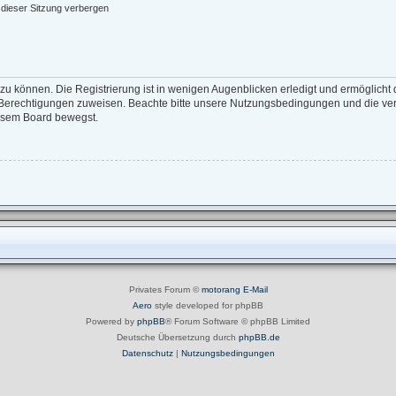
dieser Sitzung verbergen
zu können. Die Registrierung ist in wenigen Augenblicken erledigt und ermöglicht d
e Berechtigungen zuweisen. Beachte bitte unsere Nutzungsbedingungen und die verw
iesem Board bewegst.
Privates Forum ©
motorang
E-Mail
Aero
style developed for phpBB
Powered by
phpBB
® Forum Software © phpBB Limited
Deutsche Übersetzung durch
phpBB.de
Datenschutz
|
Nutzungsbedingungen