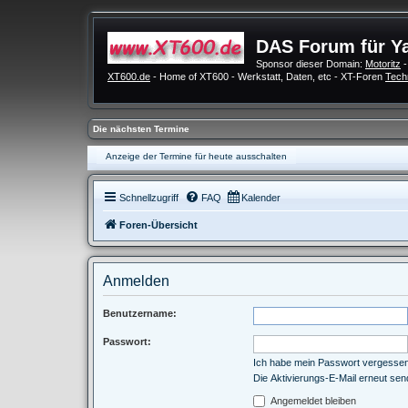
DAS Forum für Y
Sponsor dieser Domain:
Motoritz
-
XT600.de
- Home of XT600 - Werkstatt, Daten, etc - XT-Foren
Tech
Die nächsten Termine
Anzeige der Termine für heute ausschalten
Schnellzugriff
FAQ
Kalender
Foren-Übersicht
Anmelden
Benutzername:
Passwort:
Ich habe mein Passwort vergesse
Die Aktivierungs-E-Mail erneut se
Angemeldet bleiben