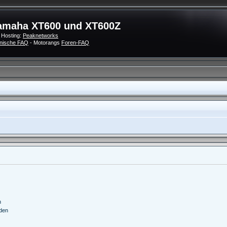
amaha XT600 und XT600Z
 Hosting:
Peaknetworks
nische FAQ
- Motorangs
Foren-FAQ
n
nden