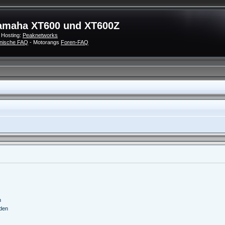
amaha XT600 und XT600Z
 Hosting:
Peaknetworks
nische FAQ
- Motorangs
Foren-FAQ
n
nden