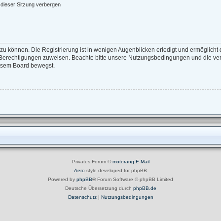
dieser Sitzung verbergen
zu können. Die Registrierung ist in wenigen Augenblicken erledigt und ermöglicht d
e Berechtigungen zuweisen. Beachte bitte unsere Nutzungsbedingungen und die verw
iesem Board bewegst.
Privates Forum ©
motorang
E-Mail
Aero
style developed for phpBB
Powered by
phpBB
® Forum Software © phpBB Limited
Deutsche Übersetzung durch
phpBB.de
Datenschutz
|
Nutzungsbedingungen