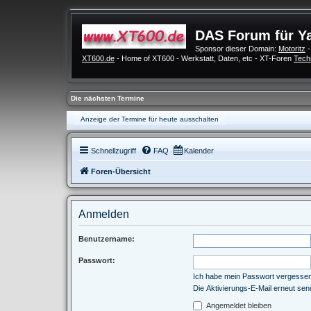
DAS Forum für Y
Sponsor dieser Domain:
Motoritz
-
XT600.de
- Home of XT600 - Werkstatt, Daten, etc - XT-Foren
Tech
Die nächsten Termine
Anzeige der Termine für heute ausschalten
Schnellzugriff
FAQ
Kalender
Foren-Übersicht
Anmelden
Benutzername:
Passwort:
Ich habe mein Passwort vergesse
Die Aktivierungs-E-Mail erneut se
Angemeldet bleiben