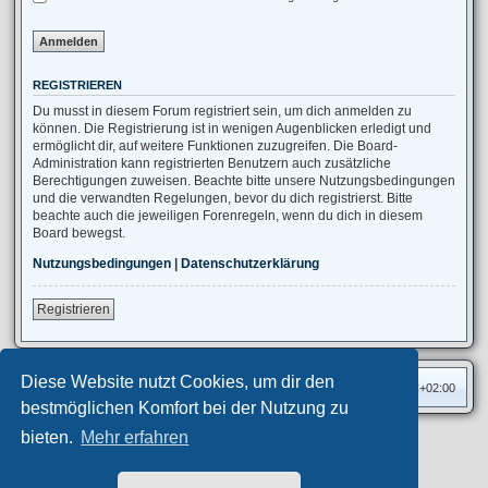
REGISTRIEREN
Du musst in diesem Forum registriert sein, um dich anmelden zu
können. Die Registrierung ist in wenigen Augenblicken erledigt und
ermöglicht dir, auf weitere Funktionen zuzugreifen. Die Board-
Administration kann registrierten Benutzern auch zusätzliche
Berechtigungen zuweisen. Beachte bitte unsere Nutzungsbedingungen
und die verwandten Regelungen, bevor du dich registrierst. Bitte
beachte auch die jeweiligen Forenregeln, wenn du dich in diesem
Board bewegst.
Nutzungsbedingungen
|
Datenschutzerklärung
Registrieren
Diese Website nutzt Cookies, um dir den
Foren-Übersicht
Alle Zeiten sind
UTC+02:00
bestmöglichen Komfort bei der Nutzung zu
bieten.
Mehr erfahren
Privates Forum ©
motorang
E-Mail
Aero
style developed for phpBB
Powered by
phpBB
® Forum Software © phpBB Limited