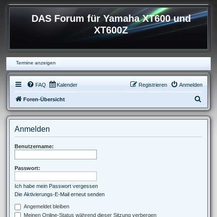
DAS Forum für Yamaha XT600 und
XT600Z
Termine anzeigen
FAQ
Kalender
Registrieren
Anmelden
S
Foren-Übersicht
u
c
Anmelden
h
e
Benutzername:
Passwort:
Ich habe mein Passwort vergessen
Die Aktivierungs-E-Mail erneut senden
Angemeldet bleiben
Meinen Online-Status während dieser Sitzung verbergen