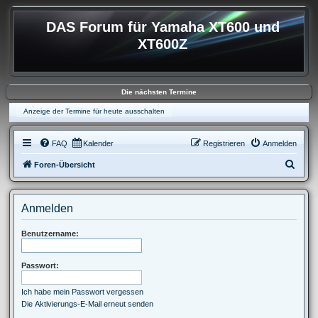
DAS Forum für Yamaha XT600 und
XT600Z
Die nächsten Termine
Anzeige der Termine für heute ausschalten
FAQ
Kalender
Registrieren
Anmelden
S
Foren-Übersicht
u
c
Anmelden
h
e
Benutzername:
Passwort:
Ich habe mein Passwort vergessen
Die Aktivierungs-E-Mail erneut senden