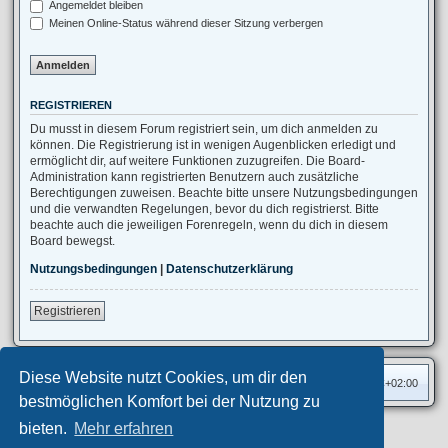
Angemeldet bleiben
Meinen Online-Status während dieser Sitzung verbergen
REGISTRIEREN
Du musst in diesem Forum registriert sein, um dich anmelden zu
können. Die Registrierung ist in wenigen Augenblicken erledigt und
ermöglicht dir, auf weitere Funktionen zuzugreifen. Die Board-
Administration kann registrierten Benutzern auch zusätzliche
Berechtigungen zuweisen. Beachte bitte unsere Nutzungsbedingungen
und die verwandten Regelungen, bevor du dich registrierst. Bitte
beachte auch die jeweiligen Forenregeln, wenn du dich in diesem
Board bewegst.
Nutzungsbedingungen
|
Datenschutzerklärung
Registrieren
Diese Website nutzt Cookies, um dir den
Foren-Übersicht
Alle Zeiten sind
UTC+02:00
bestmöglichen Komfort bei der Nutzung zu
bieten.
Mehr erfahren
Privates Forum ©
motorang
E-Mail