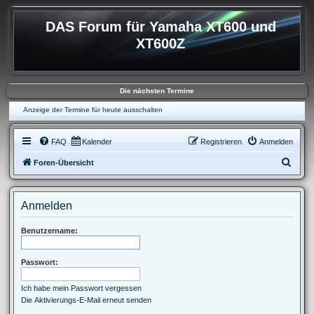
DAS Forum für Yamaha XT600 und
XT600Z
Die nächsten Termine
Anzeige der Termine für heute ausschalten
FAQ
Kalender
Registrieren
Anmelden
S
Foren-Übersicht
u
c
Anmelden
h
e
Benutzername:
Passwort:
Ich habe mein Passwort vergessen
Die Aktivierungs-E-Mail erneut senden