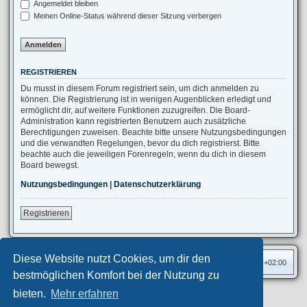
Angemeldet bleiben
Meinen Online-Status während dieser Sitzung verbergen
REGISTRIEREN
Du musst in diesem Forum registriert sein, um dich anmelden zu
können. Die Registrierung ist in wenigen Augenblicken erledigt und
ermöglicht dir, auf weitere Funktionen zuzugreifen. Die Board-
Administration kann registrierten Benutzern auch zusätzliche
Berechtigungen zuweisen. Beachte bitte unsere Nutzungsbedingungen
und die verwandten Regelungen, bevor du dich registrierst. Bitte
beachte auch die jeweiligen Forenregeln, wenn du dich in diesem
Board bewegst.
Nutzungsbedingungen
|
Datenschutzerklärung
Registrieren
Diese Website nutzt Cookies, um dir den
Foren-Übersicht
Alle Zeiten sind
UTC+02:00
bestmöglichen Komfort bei der Nutzung zu
bieten.
Mehr erfahren
Privates Forum ©
motorang
E-Mail