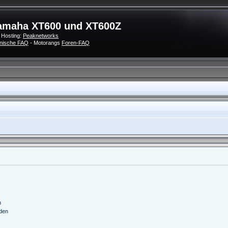
amaha XT600 und XT600Z
 Hosting:
Peaknetworks
nische FAQ
- Motorangs
Foren-FAQ
n
nden