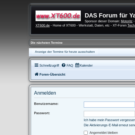
DAS Forum für Y
Sponsor dieser Domain:
Motoritz
-
XT600.de
- Home of XT600 - Werkstatt, Daten, etc - XT-Foren
Tech
Die nächsten Termine
Anzeige der Termine für heute ausschalten
Schnellzugriff
FAQ
Kalender
Foren-Übersicht
Anmelden
Benutzername:
Passwort:
Ich habe mein Passwort vergesse
Die Aktivierungs-E-Mail erneut se
Angemeldet bleiben