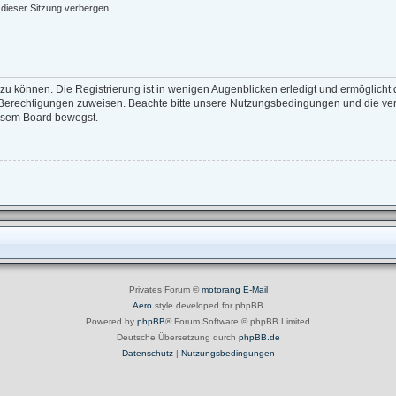
dieser Sitzung verbergen
zu können. Die Registrierung ist in wenigen Augenblicken erledigt und ermöglicht d
e Berechtigungen zuweisen. Beachte bitte unsere Nutzungsbedingungen und die verw
iesem Board bewegst.
Privates Forum ©
motorang
E-Mail
Aero
style developed for phpBB
Powered by
phpBB
® Forum Software © phpBB Limited
Deutsche Übersetzung durch
phpBB.de
Datenschutz
|
Nutzungsbedingungen