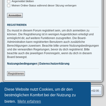
Angemeldet bleiben
Meinen Online-Status während dieser Sitzung verbergen
REGISTRIEREN
Du musst in diesem Forum registriert sein, um dich anmelden zu
können. Die Registrierung ist in wenigen Augenblicken erledigt und
ermöglicht dir, auf weitere Funktionen zuzugreifen. Die Board-
Administration kann registrierten Benutzern auch zusätzliche
Berechtigungen zuweisen. Beachte bitte unsere Nutzungsbedingungen
und die verwandten Regelungen, bevor du dich registrierst. Bitte
beachte auch die jeweiligen Forenregeln, wenn du dich in diesem
Board bewegst.
Nutzungsbedingungen
|
Datenschutzerklärung
Registrieren
Diese Website nutzt Cookies, um dir den
Foren-Übersicht
Alle Zeiten sind
UTC+02:00
bestmöglichen Komfort bei der Nutzung zu
bieten.
Mehr erfahren
Privates Forum ©
motorang
E-Mail