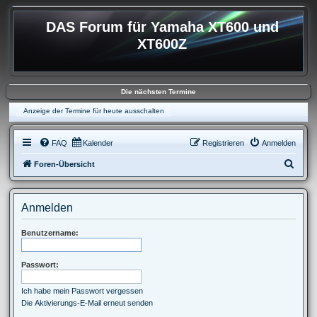
DAS Forum für Yamaha XT600 und
XT600Z
Die nächsten Termine
Anzeige der Termine für heute ausschalten
FAQ
Kalender
Registrieren
Anmelden
S
Foren-Übersicht
u
c
Anmelden
h
e
Benutzername:
Passwort:
Ich habe mein Passwort vergessen
Die Aktivierungs-E-Mail erneut senden