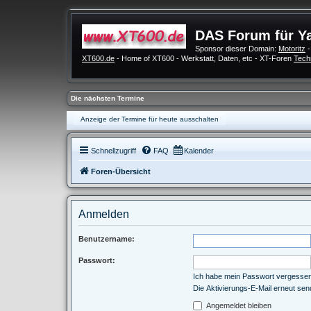
DAS Forum für Y
Sponsor dieser Domain:
Motoritz
-
XT600.de
- Home of XT600 - Werkstatt, Daten, etc - XT-Foren
Tech
Die nächsten Termine
Anzeige der Termine für heute ausschalten
Schnellzugriff
FAQ
Kalender
Foren-Übersicht
Anmelden
Benutzername:
Passwort:
Ich habe mein Passwort vergesse
Die Aktivierungs-E-Mail erneut se
Angemeldet bleiben