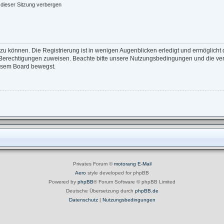
dieser Sitzung verbergen
zu können. Die Registrierung ist in wenigen Augenblicken erledigt und ermöglicht d
e Berechtigungen zuweisen. Beachte bitte unsere Nutzungsbedingungen und die verw
iesem Board bewegst.
Privates Forum ©
motorang
E-Mail
Aero
style developed for phpBB
Powered by
phpBB
® Forum Software © phpBB Limited
Deutsche Übersetzung durch
phpBB.de
Datenschutz
|
Nutzungsbedingungen