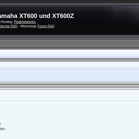
amaha XT600 und XT600Z
 Hosting:
Peaknetworks
nische FAQ
- Motorangs
Foren-FAQ
n
nden