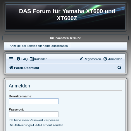
DAS Forum für Yamaha XT600 und
XT600Z
Die nächsten Termine
Anzeige der Termine für heute ausschalten
FAQ
Kalender
Registrieren
Anmelden
S
Foren-Übersicht
u
c
Anmelden
h
e
Benutzername:
Passwort:
Ich habe mein Passwort vergessen
Die Aktivierungs-E-Mail erneut senden