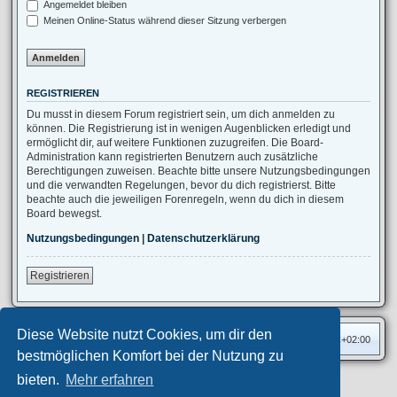
Angemeldet bleiben
Meinen Online-Status während dieser Sitzung verbergen
REGISTRIEREN
Du musst in diesem Forum registriert sein, um dich anmelden zu
können. Die Registrierung ist in wenigen Augenblicken erledigt und
ermöglicht dir, auf weitere Funktionen zuzugreifen. Die Board-
Administration kann registrierten Benutzern auch zusätzliche
Berechtigungen zuweisen. Beachte bitte unsere Nutzungsbedingungen
und die verwandten Regelungen, bevor du dich registrierst. Bitte
beachte auch die jeweiligen Forenregeln, wenn du dich in diesem
Board bewegst.
Nutzungsbedingungen
|
Datenschutzerklärung
Registrieren
Diese Website nutzt Cookies, um dir den
Foren-Übersicht
Alle Zeiten sind
UTC+02:00
bestmöglichen Komfort bei der Nutzung zu
bieten.
Mehr erfahren
Privates Forum ©
motorang
E-Mail