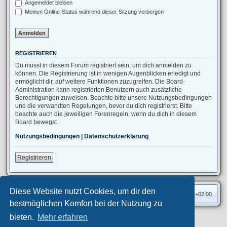
Angemeldet bleiben
Meinen Online-Status während dieser Sitzung verbergen
REGISTRIEREN
Du musst in diesem Forum registriert sein, um dich anmelden zu
können. Die Registrierung ist in wenigen Augenblicken erledigt und
ermöglicht dir, auf weitere Funktionen zuzugreifen. Die Board-
Administration kann registrierten Benutzern auch zusätzliche
Berechtigungen zuweisen. Beachte bitte unsere Nutzungsbedingungen
und die verwandten Regelungen, bevor du dich registrierst. Bitte
beachte auch die jeweiligen Forenregeln, wenn du dich in diesem
Board bewegst.
Nutzungsbedingungen
|
Datenschutzerklärung
Registrieren
Diese Website nutzt Cookies, um dir den
Foren-Übersicht
Alle Zeiten sind
UTC+02:00
bestmöglichen Komfort bei der Nutzung zu
bieten.
Mehr erfahren
Privates Forum ©
motorang
E-Mail