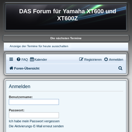
DAS Forum für Yamaha XT600 und
XT600Z
Die nächsten Termine
Anzeige der Termine für heute ausschalten
FAQ
Kalender
Registrieren
Anmelden
S
Foren-Übersicht
u
c
Anmelden
h
e
Benutzername:
Passwort:
Ich habe mein Passwort vergessen
Die Aktivierungs-E-Mail erneut senden