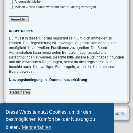
Angemeldet bleiben
Meinen Online-Status während dieser Sitzung verbergen
REGISTRIEREN
Du musst in diesem Forum registriert sein, um dich anmelden zu
können. Die Registrierung ist in wenigen Augenblicken erledigt und
ermöglicht dir, auf weitere Funktionen zuzugreifen. Die Board-
Administration kann registrierten Benutzern auch zusätzliche
Berechtigungen zuweisen. Beachte bitte unsere Nutzungsbedingungen
und die verwandten Regelungen, bevor du dich registrierst. Bitte
beachte auch die jeweiligen Forenregeln, wenn du dich in diesem
Board bewegst.
Nutzungsbedingungen
|
Datenschutzerklärung
Registrieren
Diese Website nutzt Cookies, um dir den
Foren-Übersicht
Alle Zeiten sind
UTC+02:00
bestmöglichen Komfort bei der Nutzung zu
bieten.
Mehr erfahren
Privates Forum ©
motorang
E-Mail