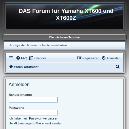
DAS Forum für Yamaha XT600 und
XT600Z
Die nächsten Termine
Anzeige der Termine für heute ausschalten
FAQ
Kalender
Registrieren
Anmelden
S
Foren-Übersicht
u
c
Anmelden
h
e
Benutzername:
Passwort:
Ich habe mein Passwort vergessen
Die Aktivierungs-E-Mail erneut senden