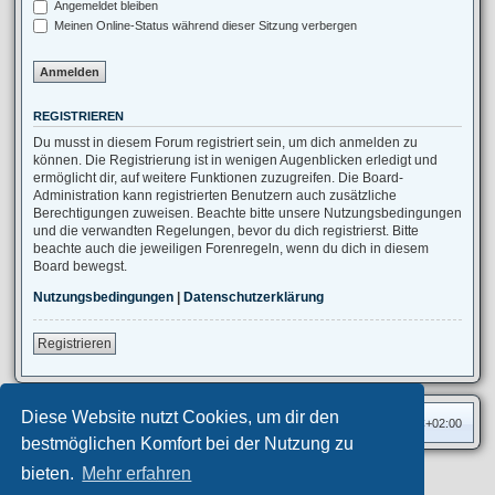
Angemeldet bleiben
Meinen Online-Status während dieser Sitzung verbergen
REGISTRIEREN
Du musst in diesem Forum registriert sein, um dich anmelden zu
können. Die Registrierung ist in wenigen Augenblicken erledigt und
ermöglicht dir, auf weitere Funktionen zuzugreifen. Die Board-
Administration kann registrierten Benutzern auch zusätzliche
Berechtigungen zuweisen. Beachte bitte unsere Nutzungsbedingungen
und die verwandten Regelungen, bevor du dich registrierst. Bitte
beachte auch die jeweiligen Forenregeln, wenn du dich in diesem
Board bewegst.
Nutzungsbedingungen
|
Datenschutzerklärung
Registrieren
Diese Website nutzt Cookies, um dir den
Foren-Übersicht
Alle Zeiten sind
UTC+02:00
bestmöglichen Komfort bei der Nutzung zu
bieten.
Mehr erfahren
Privates Forum ©
motorang
E-Mail