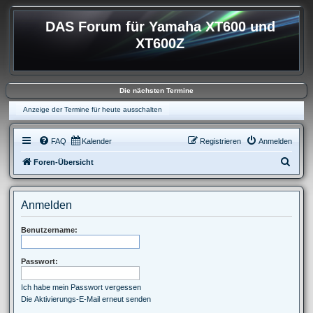
DAS Forum für Yamaha XT600 und
XT600Z
Die nächsten Termine
Anzeige der Termine für heute ausschalten
FAQ
Kalender
Registrieren
Anmelden
S
Foren-Übersicht
u
c
Anmelden
h
e
Benutzername:
Passwort:
Ich habe mein Passwort vergessen
Die Aktivierungs-E-Mail erneut senden