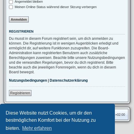
Angemeldet bleiben
Meinen Online-Status während dieser Sitzung verbergen
REGISTRIEREN
Du musst in diesem Forum registriert sein, um dich anmelden zu
können. Die Registrierung ist in wenigen Augenblicken erledigt und
ermöglicht dir, auf weitere Funktionen zuzugreifen. Die Board-
Administration kann registrierten Benutzern auch zusätzliche
Berechtigungen zuweisen. Beachte bitte unsere Nutzungsbedingungen
und die verwandten Regelungen, bevor du dich registrierst. Bitte
beachte auch die jeweiligen Forenregeln, wenn du dich in diesem
Board bewegst.
Nutzungsbedingungen
|
Datenschutzerklärung
Registrieren
Diese Website nutzt Cookies, um dir den
Foren-Übersicht
Alle Zeiten sind
UTC+02:00
bestmöglichen Komfort bei der Nutzung zu
bieten.
Mehr erfahren
Privates Forum ©
motorang
E-Mail