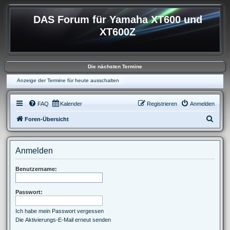
DAS Forum für Yamaha XT600 und
XT600Z
Die nächsten Termine
Anzeige der Termine für heute ausschalten
FAQ
Kalender
Registrieren
Anmelden
S
Foren-Übersicht
u
c
Anmelden
h
e
Benutzername:
Passwort:
Ich habe mein Passwort vergessen
Die Aktivierungs-E-Mail erneut senden