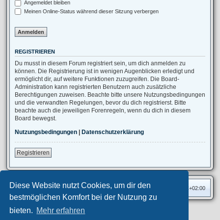
Angemeldet bleiben
Meinen Online-Status während dieser Sitzung verbergen
REGISTRIEREN
Du musst in diesem Forum registriert sein, um dich anmelden zu
können. Die Registrierung ist in wenigen Augenblicken erledigt und
ermöglicht dir, auf weitere Funktionen zuzugreifen. Die Board-
Administration kann registrierten Benutzern auch zusätzliche
Berechtigungen zuweisen. Beachte bitte unsere Nutzungsbedingungen
und die verwandten Regelungen, bevor du dich registrierst. Bitte
beachte auch die jeweiligen Forenregeln, wenn du dich in diesem
Board bewegst.
Nutzungsbedingungen
|
Datenschutzerklärung
Registrieren
Diese Website nutzt Cookies, um dir den
Foren-Übersicht
Alle Zeiten sind
UTC+02:00
bestmöglichen Komfort bei der Nutzung zu
bieten.
Mehr erfahren
Privates Forum ©
motorang
E-Mail