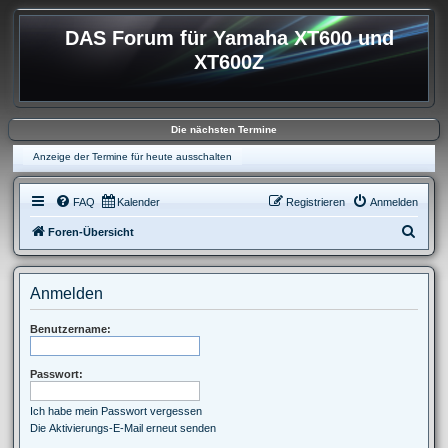
DAS Forum für Yamaha XT600 und
XT600Z
Die nächsten Termine
Anzeige der Termine für heute ausschalten
FAQ
Kalender
Registrieren
Anmelden
S
Foren-Übersicht
u
c
Anmelden
h
e
Benutzername:
Passwort:
Ich habe mein Passwort vergessen
Die Aktivierungs-E-Mail erneut senden