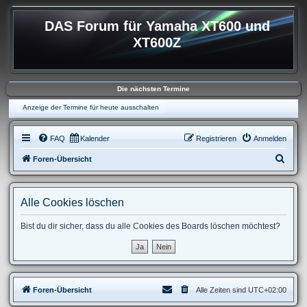
DAS Forum für Yamaha XT600 und
XT600Z
Die nächsten Termine
Anzeige der Termine für heute ausschalten
FAQ
Kalender
Registrieren
Anmelden
S
Foren-Übersicht
u
c
Alle Cookies löschen
h
e
Bist du dir sicher, dass du alle Cookies des Boards löschen möchtest?
Foren-Übersicht
Alle Zeiten sind
UTC+02:00