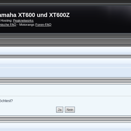
amaha XT600 und XT600Z
 Hosting:
Peaknetworks
nische FAQ
- Motorangs
Foren-FAQ
möchtest?