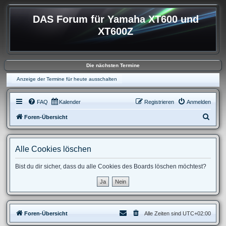
DAS Forum für Yamaha XT600 und
XT600Z
Die nächsten Termine
Anzeige der Termine für heute ausschalten
FAQ
Kalender
Registrieren
Anmelden
S
Foren-Übersicht
u
c
Alle Cookies löschen
h
e
Bist du dir sicher, dass du alle Cookies des Boards löschen möchtest?
Foren-Übersicht
Alle Zeiten sind
UTC+02:00