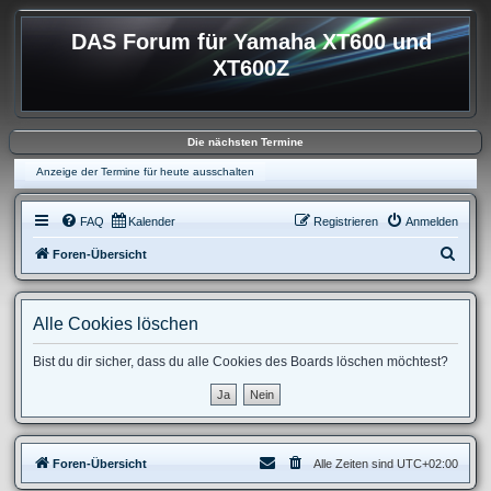
DAS Forum für Yamaha XT600 und
XT600Z
Die nächsten Termine
Anzeige der Termine für heute ausschalten
FAQ
Kalender
Registrieren
Anmelden
S
Foren-Übersicht
u
c
Alle Cookies löschen
h
e
Bist du dir sicher, dass du alle Cookies des Boards löschen möchtest?
Foren-Übersicht
Alle Zeiten sind
UTC+02:00