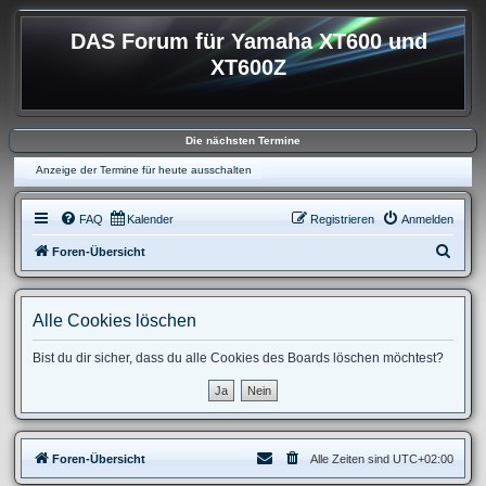
DAS Forum für Yamaha XT600 und
XT600Z
Die nächsten Termine
Anzeige der Termine für heute ausschalten
FAQ
Kalender
Registrieren
Anmelden
S
Foren-Übersicht
u
c
Alle Cookies löschen
h
e
Bist du dir sicher, dass du alle Cookies des Boards löschen möchtest?
Foren-Übersicht
Alle Zeiten sind
UTC+02:00