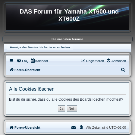
DAS Forum für Yamaha XT600 und
XT600Z
Die nächsten Termine
Anzeige der Termine für heute ausschalten
FAQ
Kalender
Registrieren
Anmelden
S
Foren-Übersicht
u
c
Alle Cookies löschen
h
e
Bist du dir sicher, dass du alle Cookies des Boards löschen möchtest?
Foren-Übersicht
Alle Zeiten sind
UTC+02:00