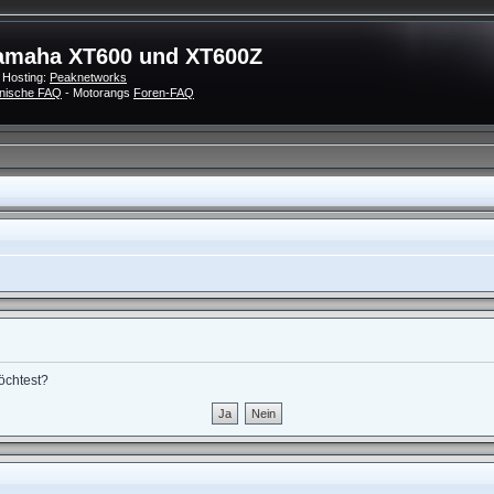
amaha XT600 und XT600Z
 Hosting:
Peaknetworks
nische FAQ
- Motorangs
Foren-FAQ
möchtest?