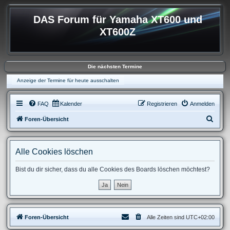
DAS Forum für Yamaha XT600 und
XT600Z
Die nächsten Termine
Anzeige der Termine für heute ausschalten
FAQ
Kalender
Registrieren
Anmelden
S
Foren-Übersicht
u
c
Alle Cookies löschen
h
e
Bist du dir sicher, dass du alle Cookies des Boards löschen möchtest?
Foren-Übersicht
Alle Zeiten sind
UTC+02:00