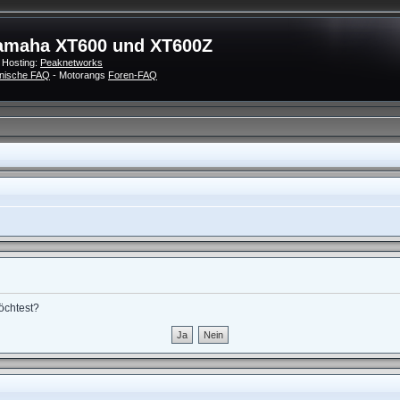
amaha XT600 und XT600Z
 Hosting:
Peaknetworks
nische FAQ
- Motorangs
Foren-FAQ
möchtest?