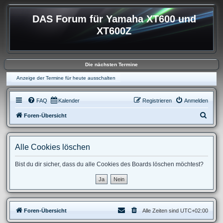
DAS Forum für Yamaha XT600 und
XT600Z
Die nächsten Termine
Anzeige der Termine für heute ausschalten
FAQ
Kalender
Registrieren
Anmelden
S
Foren-Übersicht
u
c
Alle Cookies löschen
h
e
Bist du dir sicher, dass du alle Cookies des Boards löschen möchtest?
Foren-Übersicht
Alle Zeiten sind
UTC+02:00