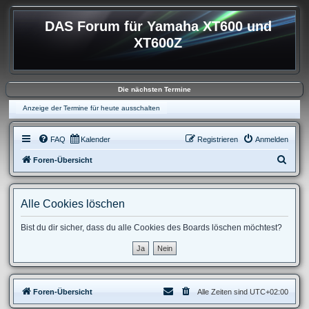
DAS Forum für Yamaha XT600 und
XT600Z
Die nächsten Termine
Anzeige der Termine für heute ausschalten
FAQ
Kalender
Registrieren
Anmelden
S
Foren-Übersicht
u
c
Alle Cookies löschen
h
e
Bist du dir sicher, dass du alle Cookies des Boards löschen möchtest?
Foren-Übersicht
Alle Zeiten sind
UTC+02:00