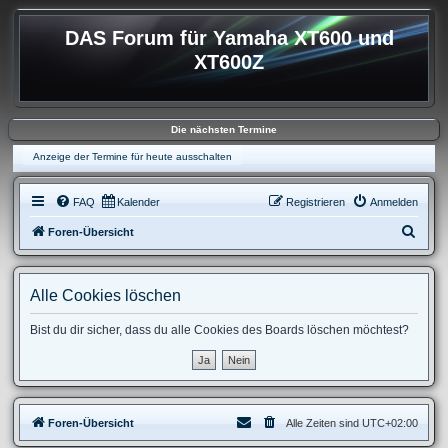
DAS Forum für Yamaha XT600 und
XT600Z
Die nächsten Termine
Anzeige der Termine für heute ausschalten
FAQ
Kalender
Registrieren
Anmelden
S
Foren-Übersicht
u
c
Alle Cookies löschen
h
e
Bist du dir sicher, dass du alle Cookies des Boards löschen möchtest?
Foren-Übersicht
Alle Zeiten sind
UTC+02:00