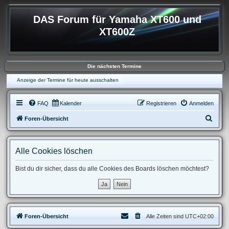
DAS Forum für Yamaha XT600 und
XT600Z
Die nächsten Termine
Anzeige der Termine für heute ausschalten
FAQ
Kalender
Registrieren
Anmelden
S
Foren-Übersicht
u
c
Alle Cookies löschen
h
e
Bist du dir sicher, dass du alle Cookies des Boards löschen möchtest?
Foren-Übersicht
Alle Zeiten sind
UTC+02:00