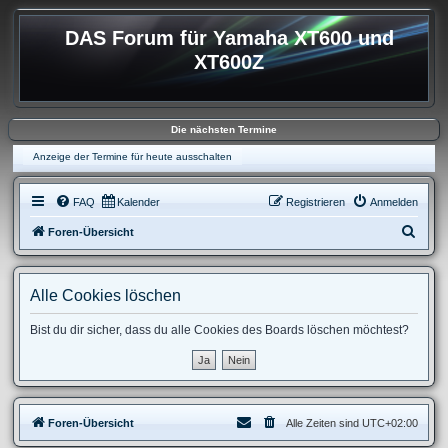
DAS Forum für Yamaha XT600 und
XT600Z
Die nächsten Termine
Anzeige der Termine für heute ausschalten
FAQ
Kalender
Registrieren
Anmelden
S
Foren-Übersicht
u
c
Alle Cookies löschen
h
e
Bist du dir sicher, dass du alle Cookies des Boards löschen möchtest?
Foren-Übersicht
Alle Zeiten sind
UTC+02:00