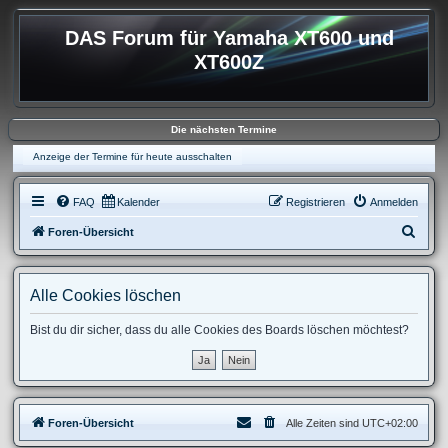
DAS Forum für Yamaha XT600 und
XT600Z
Die nächsten Termine
Anzeige der Termine für heute ausschalten
FAQ
Kalender
Registrieren
Anmelden
S
Foren-Übersicht
u
c
Alle Cookies löschen
h
e
Bist du dir sicher, dass du alle Cookies des Boards löschen möchtest?
Foren-Übersicht
Alle Zeiten sind
UTC+02:00