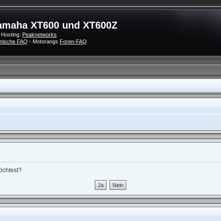
amaha XT600 und XT600Z
 Hosting:
Peaknetworks
nische FAQ
- Motorangs
Foren-FAQ
möchtest?