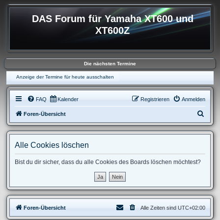
DAS Forum für Yamaha XT600 und
XT600Z
Die nächsten Termine
Anzeige der Termine für heute ausschalten
FAQ
Kalender
Registrieren
Anmelden
S
Foren-Übersicht
u
c
Alle Cookies löschen
h
e
Bist du dir sicher, dass du alle Cookies des Boards löschen möchtest?
Foren-Übersicht
Alle Zeiten sind
UTC+02:00