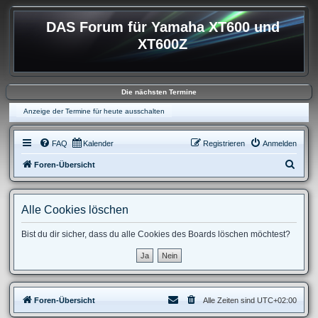
DAS Forum für Yamaha XT600 und
XT600Z
Die nächsten Termine
Anzeige der Termine für heute ausschalten
FAQ
Kalender
Registrieren
Anmelden
S
Foren-Übersicht
u
c
Alle Cookies löschen
h
e
Bist du dir sicher, dass du alle Cookies des Boards löschen möchtest?
Foren-Übersicht
Alle Zeiten sind
UTC+02:00