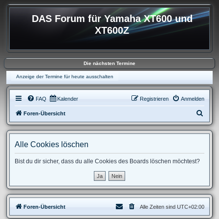
DAS Forum für Yamaha XT600 und
XT600Z
Die nächsten Termine
Anzeige der Termine für heute ausschalten
FAQ
Kalender
Registrieren
Anmelden
S
Foren-Übersicht
u
c
Alle Cookies löschen
h
e
Bist du dir sicher, dass du alle Cookies des Boards löschen möchtest?
Foren-Übersicht
Alle Zeiten sind
UTC+02:00