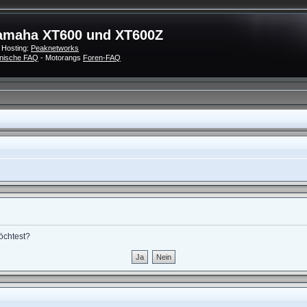
amaha XT600 und XT600Z
 Hosting:
Peaknetworks
nische FAQ
- Motorangs
Foren-FAQ
möchtest?