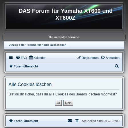
DAS Forum für Yamaha XT600 und
XT600Z
Die nächsten Termine
Anzeige der Termine für heute ausschalten
FAQ
Kalender
Registrieren
Anmelden
S
Foren-Übersicht
u
c
Alle Cookies löschen
h
e
Bist du dir sicher, dass du alle Cookies des Boards löschen möchtest?
Foren-Übersicht
Alle Zeiten sind
UTC+02:00