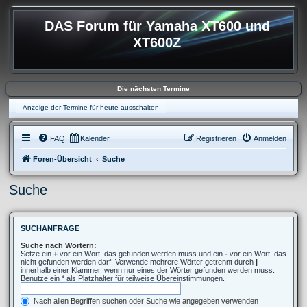
DAS Forum für Yamaha XT600 und
XT600Z
Die nächsten Termine
Anzeige der Termine für heute ausschalten
FAQ
Kalender
Registrieren
Anmelden
Foren-Übersicht
Suche
Suche
SUCHANFRAGE
Suche nach Wörtern:
Setze ein
+
vor ein Wort, das gefunden werden muss und ein
-
vor ein Wort, das
nicht gefunden werden darf. Verwende mehrere Wörter getrennt durch
|
innerhalb einer Klammer, wenn nur eines der Wörter gefunden werden muss.
Benutze ein * als Platzhalter für teilweise Übereinstimmungen.
Nach allen Begriffen suchen oder Suche wie angegeben verwenden