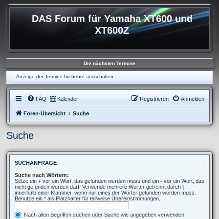
DAS Forum für Yamaha XT600 und
XT600Z
Die nächsten Termine
Anzeige der Termine für heute ausschalten
FAQ
Kalender
Registrieren
Anmelden
Foren-Übersicht
Suche
Suche
SUCHANFRAGE
Suche nach Wörtern:
Setze ein
+
vor ein Wort, das gefunden werden muss und ein
-
vor ein Wort, das
nicht gefunden werden darf. Verwende mehrere Wörter getrennt durch
|
innerhalb einer Klammer, wenn nur eines der Wörter gefunden werden muss.
Benutze ein * als Platzhalter für teilweise Übereinstimmungen.
Nach allen Begriffen suchen oder Suche wie angegeben verwenden