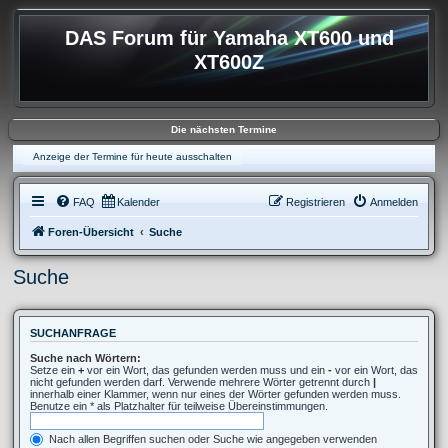
DAS Forum für Yamaha XT600 und
XT600Z
Die nächsten Termine
Anzeige der Termine für heute ausschalten
FAQ
Kalender
Registrieren
Anmelden
Foren-Übersicht
Suche
Suche
SUCHANFRAGE
Suche nach Wörtern:
Setze ein
+
vor ein Wort, das gefunden werden muss und ein
-
vor ein Wort, das
nicht gefunden werden darf. Verwende mehrere Wörter getrennt durch
|
innerhalb einer Klammer, wenn nur eines der Wörter gefunden werden muss.
Benutze ein * als Platzhalter für teilweise Übereinstimmungen.
Nach allen Begriffen suchen oder Suche wie angegeben verwenden