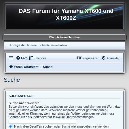
DAS Forum für Yamaha XT600 und
XT600Z
Die nächsten Termine
Anzeige der Termine für heute ausschalten
FAQ
Kalender
Registrieren
Anmelden
Foren-Übersicht
Suche
Suche
SUCHANFRAGE
Suche nach Wörtern:
Setze ein
+
vor ein Wort, das gefunden werden muss und ein
-
vor ein Wort, das
nicht gefunden werden darf. Verwende mehrere Wörter getrennt durch
|
innerhalb einer Klammer, wenn nur eines der Wörter gefunden werden muss.
Benutze ein * als Platzhalter für teilweise Übereinstimmungen.
Nach allen Begriffen suchen oder Suche wie angegeben verwenden