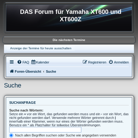
DAS Forum für Yamaha XT600 und
XT600Z
Die nächsten Termine
Anzeige der Termine für heute ausschalten
FAQ
Kalender
Registrieren
Anmelden
Foren-Übersicht
Suche
Suche
SUCHANFRAGE
Suche nach Wörtern:
Setze ein
+
vor ein Wort, das gefunden werden muss und ein
-
vor ein Wort, das
nicht gefunden werden darf. Verwende mehrere Wörter getrennt durch
|
innerhalb einer Klammer, wenn nur eines der Wörter gefunden werden muss.
Benutze ein * als Platzhalter für teilweise Übereinstimmungen.
Nach allen Begriffen suchen oder Suche wie angegeben verwenden