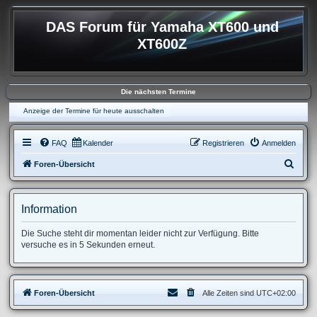
DAS Forum für Yamaha XT600 und
XT600Z
Die nächsten Termine
Anzeige der Termine für heute ausschalten
FAQ
Kalender
Registrieren
Anmelden
S
Foren-Übersicht
u
c
Information
h
e
Die Suche steht dir momentan leider nicht zur Verfügung. Bitte
versuche es in 5 Sekunden erneut.
Foren-Übersicht
Alle Zeiten sind
UTC+02:00