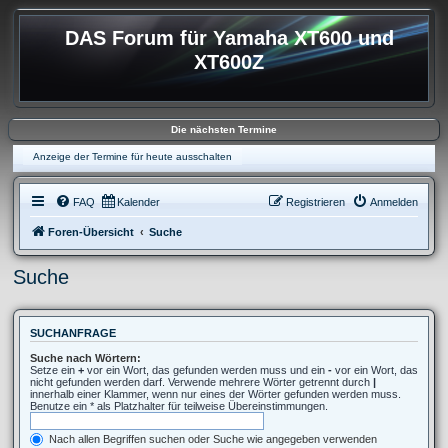
DAS Forum für Yamaha XT600 und
XT600Z
Die nächsten Termine
Anzeige der Termine für heute ausschalten
FAQ
Kalender
Registrieren
Anmelden
Foren-Übersicht
Suche
Suche
SUCHANFRAGE
Suche nach Wörtern:
Setze ein
+
vor ein Wort, das gefunden werden muss und ein
-
vor ein Wort, das
nicht gefunden werden darf. Verwende mehrere Wörter getrennt durch
|
innerhalb einer Klammer, wenn nur eines der Wörter gefunden werden muss.
Benutze ein * als Platzhalter für teilweise Übereinstimmungen.
Nach allen Begriffen suchen oder Suche wie angegeben verwenden