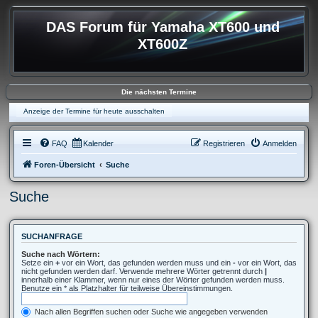
DAS Forum für Yamaha XT600 und
XT600Z
Die nächsten Termine
Anzeige der Termine für heute ausschalten
FAQ
Kalender
Registrieren
Anmelden
Foren-Übersicht
Suche
Suche
SUCHANFRAGE
Suche nach Wörtern:
Setze ein
+
vor ein Wort, das gefunden werden muss und ein
-
vor ein Wort, das
nicht gefunden werden darf. Verwende mehrere Wörter getrennt durch
|
innerhalb einer Klammer, wenn nur eines der Wörter gefunden werden muss.
Benutze ein * als Platzhalter für teilweise Übereinstimmungen.
Nach allen Begriffen suchen oder Suche wie angegeben verwenden