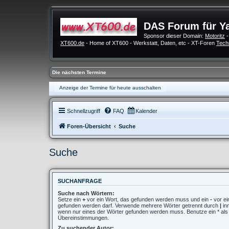
DAS Forum für Y
Sponsor dieser Domain:
Motoritz
-
XT600.de
- Home of XT600 - Werkstatt, Daten, etc - XT-Foren
Tech
Die nächsten Termine
Anzeige der Termine für heute ausschalten
Schnellzugriff
FAQ
Kalender
Foren-Übersicht
Suche
Suche
SUCHANFRAGE
Suche nach Wörtern:
Setze ein
+
vor ein Wort, das gefunden werden muss und ein
-
vor ei
gefunden werden darf. Verwende mehrere Wörter getrennt durch
|
in
wenn nur eines der Wörter gefunden werden muss. Benutze ein * als Pl
Übereinstimmungen.
Zu suchender Autor: