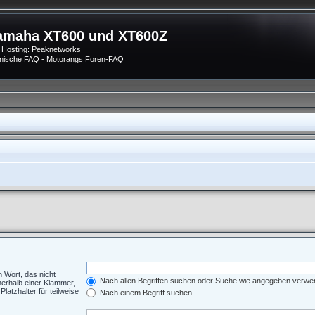
amaha XT600 und XT600Z
 Hosting:
Peaknetworks
nische FAQ
- Motorangs
Foren-FAQ
n Wort, das nicht
Nach allen Begriffen suchen oder Suche wie angegeben verw
nerhalb einer Klammer,
atzhalter für teilweise
Nach einem Begriff suchen